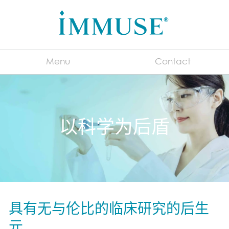
Menu
Contact
Chinese
以科学为后盾
对于制造商
关于 IMMUSE™
免疫系统 101
什么是后生元？
常见问题
具有无与伦比的临床研究的后生
元
益处